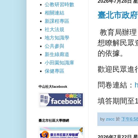
2026年7月28日 
公教研習時數
相關連結
臺北市政府
新課程專區
社大法規
教育局辦理
地方知識學
想瞭解民眾
公共參與
的依據。
新生綠廊道
小田園知識庫
歡迎民眾進
保健專區
問卷連結：
中山社大facebook
填答期間至1
by
zscc
於
下午6:5
臺北市社區大學聯網
2026年7月22日 