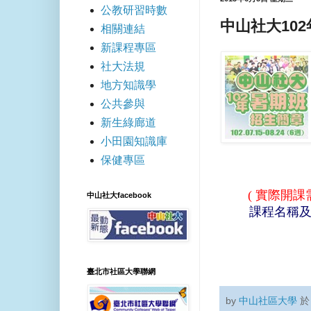
公教研習時數
中山社大10
相關連結
新課程專區
社大法規
地方知識學
公共參與
新生綠廊道
小田園知識庫
保健專區
( 實際開
中山社大facebook
課程名稱
臺北市社區大學聯網
by
中山社區大學