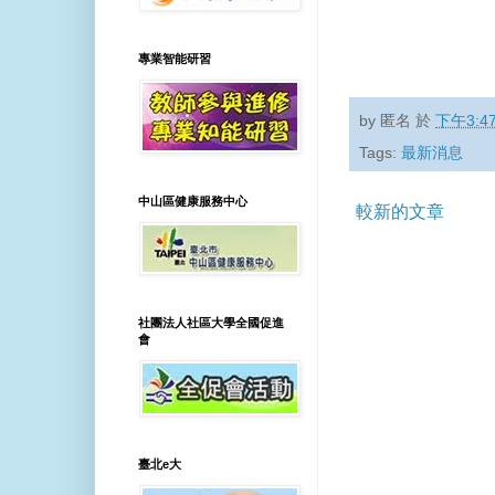
專業智能研習
by
匿名
於
下午3:4
Tags:
最新消息
中山區健康服務中心
較新的文章
社團法人社區大學全國促進
會
臺北e大