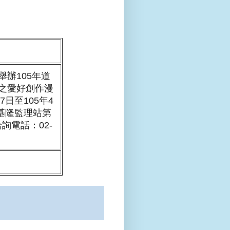
辦105年道
之愛好創作漫
日至105年4
至基隆監理站第
詢電話：02-