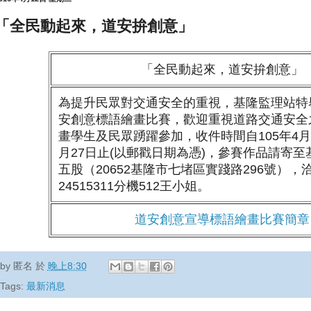
「全民動起來，道安拚創意」
「全民動起來，道安拚創意」
為提升民眾對交通安全的重視，基隆監理站特舉
安創意標語繪畫比賽，歡迎重視道路交通安全
畫學生及民眾踴躍參加，收件時間自105年4月7
月27日止(以郵戳日期為憑)，參賽作品請寄
五股（20652基隆市七堵區實踐路296號），洽
24515311分機512王小姐。
道安創意宣導標語繪畫比賽簡章
by
匿名
於
晚上8:30
Tags:
最新消息