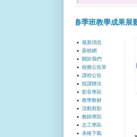
點此連結
📢115春季班教學成果展影片點
最新消息
新校網
關於我們
校務公告單
課程公告
投課辦法
影音專區
教學教材
活動剪影
教師專區
志工專區
表格下載
2