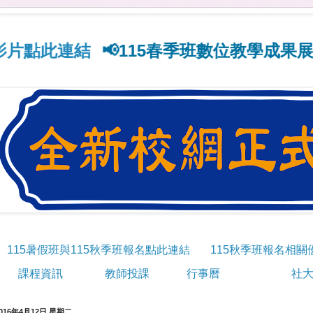
此連結
📢115春季班數位教學成果展影片點
115暑假班與115秋季班報名點此連結
115秋季班報名相關
課程資訊
教師投課
行事曆
社大
016年4月12日 星期二