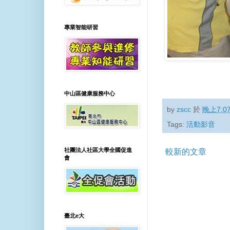
專業智能研習
中山區健康服務中心
by
zscc
於
晚上7:0
Tags:
活動影音
社團法人社區大學全國促進
較新的文章
會
臺北e大