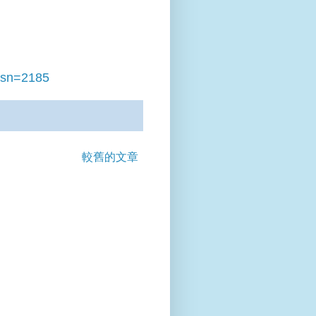
?nsn=2185
較舊的文章