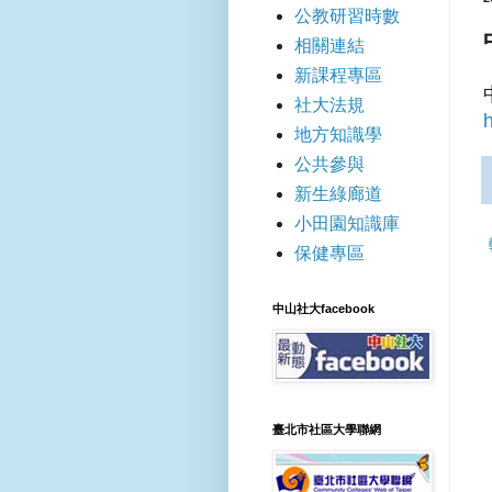
公教研習時數
相關連結
新課程專區
社大法規
地方知識學
公共參與
新生綠廊道
小田園知識庫
保健專區
中山社大facebook
臺北市社區大學聯網