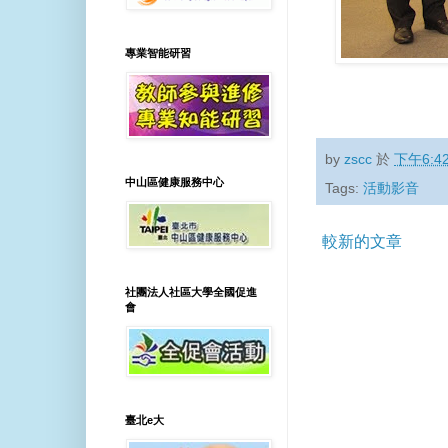
專業智能研習
by
zscc
於
下午6:4
中山區健康服務中心
Tags:
活動影音
較新的文章
社團法人社區大學全國促進
會
臺北e大