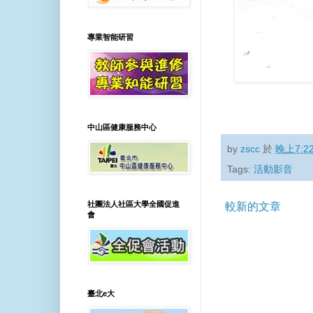
專業智能研習
中山區健康服務中心
by
zscc
於
晚上7:2
Tags:
活動影音
社團法人社區大學全國促進
較新的文章
會
臺北e大