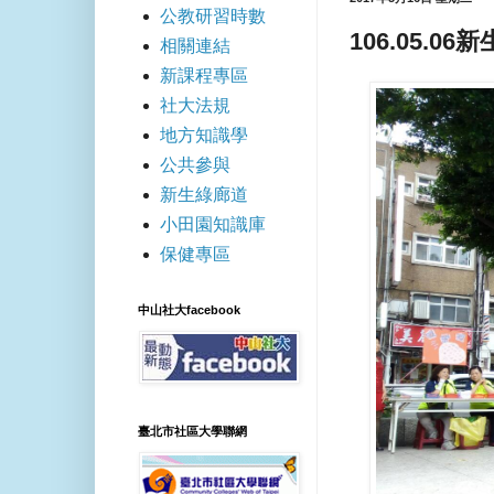
公教研習時數
106.05.0
相關連結
新課程專區
社大法規
地方知識學
公共參與
新生綠廊道
小田園知識庫
保健專區
中山社大facebook
臺北市社區大學聯網