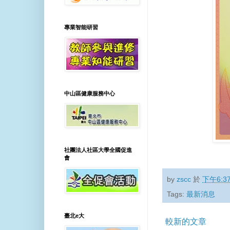
專業智能研習
中山區健康服務中心
社團法人社區大學全國促進
會
by
zscc
於
下午6:3
Tags:
最新消息
臺北e大
較新的文章