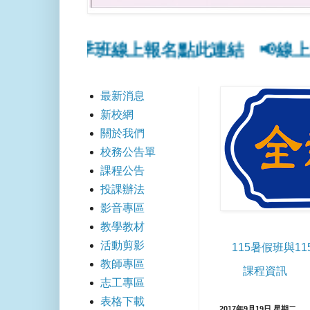
與115秋季班線上報名點此連結
📢線上報名
最新消息
新校網
關於我們
校務公告單
課程公告
投課辦法
影音專區
教學教材
活動剪影
115暑假班與1
教師專區
課程資訊
志工專區
表格下載
2017年9月19日 星期二