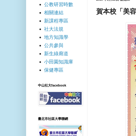
公教研習時數
賀本校「美容
相關連結
新課程專區
社大法規
地方知識學
公共參與
新生綠廊道
小田園知識庫
保健專區
中山社大facebook
臺北市社區大學聯網