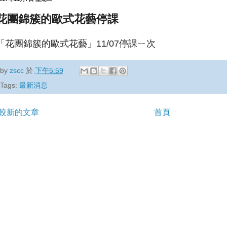
花團錦簇的歐式花藝停課
「花團錦簇的歐式花藝」11/07停課ㄧ次
by
zscc
於
下午5:59
Tags:
最新消息
較新的文章
首頁