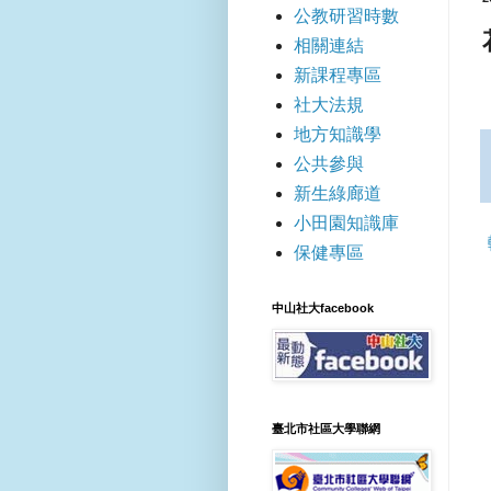
公教研習時數
相關連結
新課程專區
社大法規
地方知識學
公共參與
新生綠廊道
小田園知識庫
保健專區
中山社大facebook
臺北市社區大學聯網