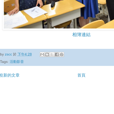
相簿連結
by
zscc
於
下午4:28
Tags:
活動影音
較新的文章
首頁