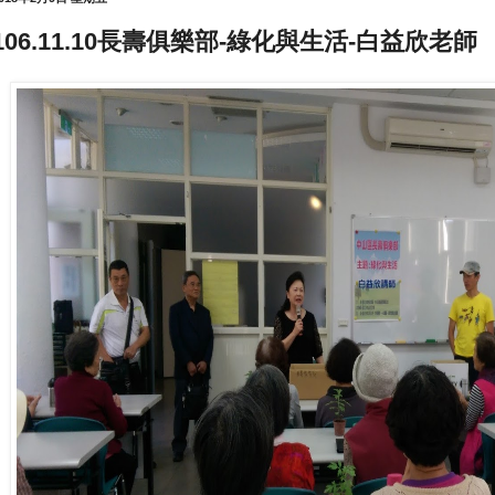
106.11.10長壽俱樂部-綠化與生活-白益欣老師