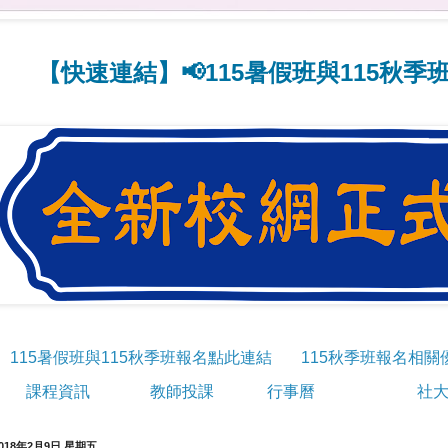
連結】📢115暑假班與115秋季班線上報
115暑假班與115秋季班報名點此連結
115秋季班報名相關
課程資訊
教師投課
行事曆
社大
018年2月9日 星期五