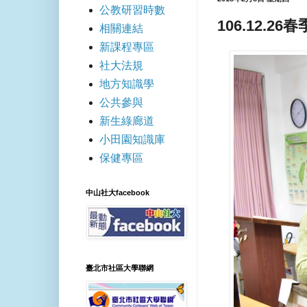
公教研習時數
106.12.2
相關連結
新課程專區
社大法規
地方知識學
公共參與
新生綠廊道
小田園知識庫
保健專區
中山社大facebook
臺北市社區大學聯網