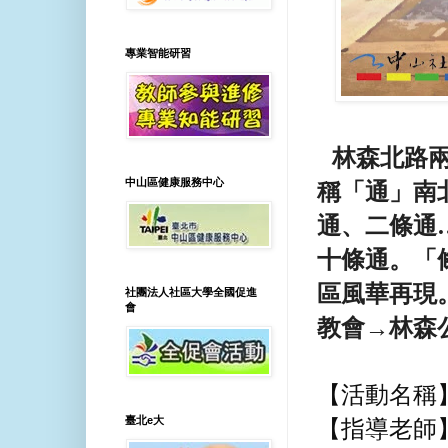
專業智能研習
林森北路
中山區健康服務中心
稱「通」南
通、二條通
十條通。「
區風華再現
社團法人社區大學全國促進
會
教會→林森
【活動名稱
臺北e大
【指導老師