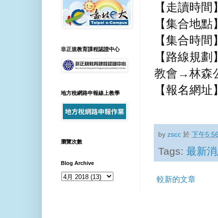
【走讀時間
【集合地點
【集合時間
非正規教育課程認證中心
【路線規劃
教會→林森
【報名網址
地方稅網路申報線上教學
by
zscc
於
下午5:5
瀏覽次數
Tags:
最新消
Blog Archive
較新的文章