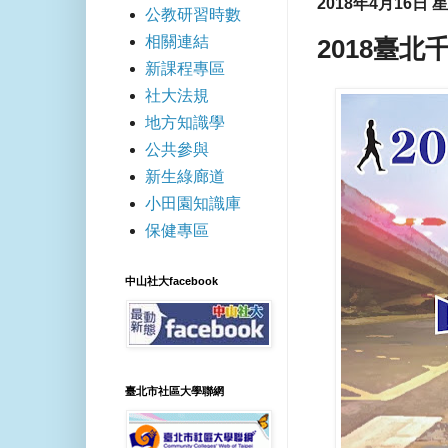
2018年4月16日 
公教研習時數
相關連結
2018臺
新課程專區
社大法規
地方知識學
公共參與
新生綠廊道
小田園知識庫
保健專區
中山社大facebook
臺北市社區大學聯網