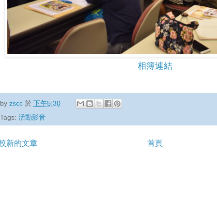
相簿連結
by
zscc
於
下午5:30
Tags:
活動影音
較新的文章
首頁