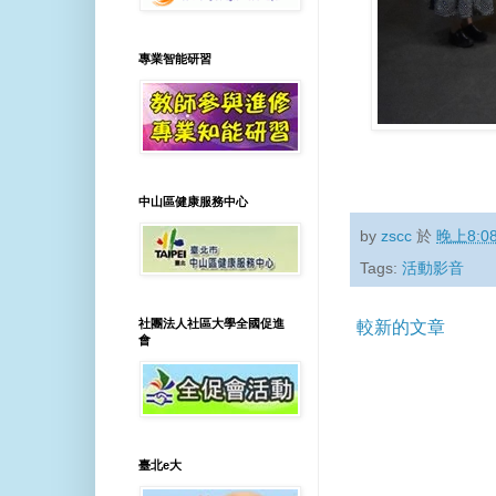
專業智能研習
中山區健康服務中心
by
zscc
於
晚上8:0
Tags:
活動影音
社團法人社區大學全國促進
較新的文章
會
臺北e大