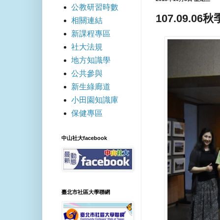
公教研習時數
107.09.0
相關連結
新課程專區
社大法規
地方知識學
公共參與
新生綠廊道
小田園知識庫
保健專區
中山社大facebook
臺北市社區大學聯網