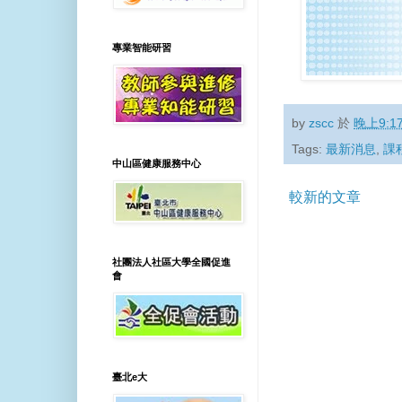
專業智能研習
by
zscc
於
晚上9:1
Tags:
最新消息
,
課
中山區健康服務中心
較新的文章
社團法人社區大學全國促進
會
臺北e大