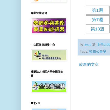
第1週
專業智能研習
第7週
第13週
by
zscc
於
下午3:0
中山區健康服務中心
Tags:
校務公告單
較新的文章
社團法人社區大學全國促進
會
臺北e大