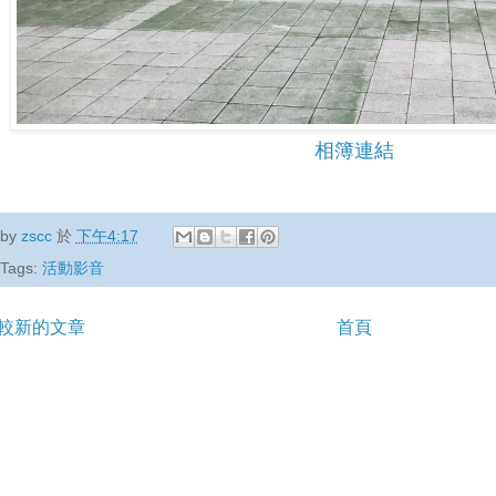
相簿連結
by
zscc
於
下午4:17
Tags:
活動影音
較新的文章
首頁