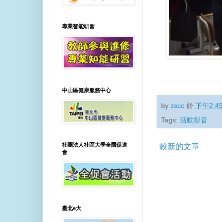
專業智能研習
中山區健康服務中心
by
zscc
於
下午2:4
Tags:
活動影音
社團法人社區大學全國促進
較新的文章
會
臺北e大