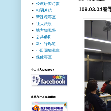
公教研習時數
109.03.0
相關連結
新課程專區
社大法規
地方知識學
公共參與
新生綠廊道
小田園知識庫
保健專區
中山社大facebook
臺北市社區大學聯網