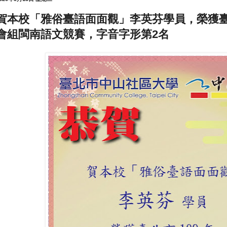
賀本校「雅俗臺語面面觀」李英芬學員，榮獲臺
會組閩南語文競賽，字音字形第2名