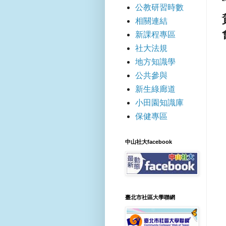
公教研習時數
相關連結
新課程專區
社大法規
地方知識學
公共參與
新生綠廊道
小田園知識庫
保健專區
中山社大facebook
臺北市社區大學聯網