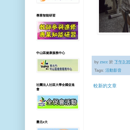
專業智能研習
中山區健康服務中心
by
zscc
於
下午3:3
Tags:
活動影音
社團法人社區大學全國促進
較新的文章
會
臺北e大