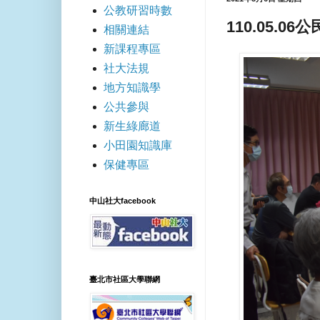
公教研習時數
110.05.
相關連結
新課程專區
社大法規
地方知識學
公共參與
新生綠廊道
小田園知識庫
保健專區
中山社大facebook
臺北市社區大學聯網