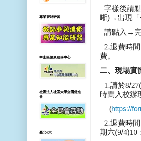
字樣後請
晰
)
→出現「
專業智能研習
請點入→
2
.
退費時間
費。
中山區健康服務中心
二、現場實
1
.
請於
8
/
27
社團法人社區大學全國促進
時間入校辦
會
(
https://
2
.
退費時間
期六
(
9
/
4
)
10
臺北e大