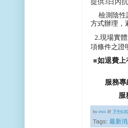
提供
3
日內
檢測陰性
方式辦理
，
2
.
現場實體
項條件之證
※
如退費上
服務專
服
by
zscc
於
下午6:0
Tags:
最新消