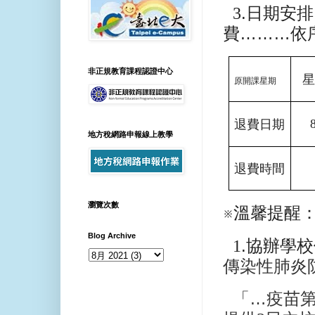
3
.
日期安排
費………依
非正規教育課程認證中心
原開課星期
退費日期
地方稅網路申報線上教學
退費時間
瀏覽次數
※溫馨提醒
Blog Archive
1
.
協辦學校
傳染性肺炎
「
…疫苗