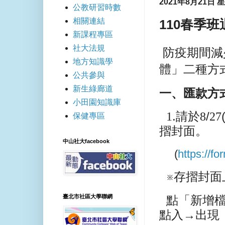
2021年8月21日 
公教研習時數
相關連結
110春季
新課程專區
社大法規
防疫期間減
地方知識學
體」二種方
公共參與
新生綠廊道
一、匯款方
小田園知識庫
1
.
請於
8
/
27
保健專區
摺封面。
中山社大facebook
(
https://
※存摺封面
臺北市社區大學聯網
點「新增
點入→出現