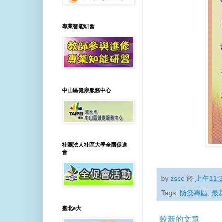
專業智能研習
中山區健康服務中心
社團法人社區大學全國促進
會
by
zscc
於
上午11:
Tags:
防疫專區
,
最
臺北e大
較新的文章