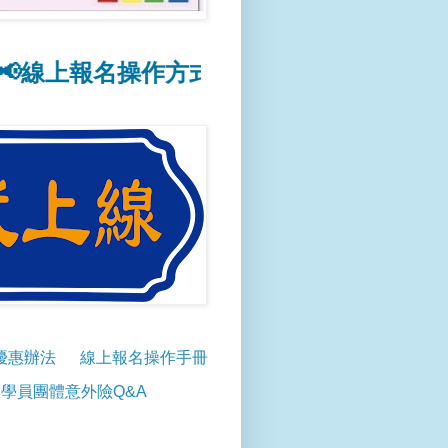
報名操作方式點此連結
📢115春季班教學
優惠辦法
線上報名操作手冊
學員團體意外險Q&A