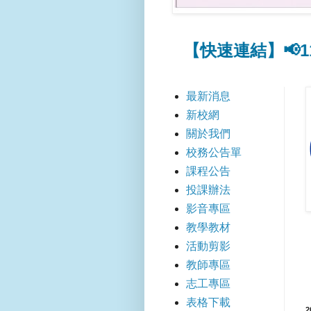
【快速連結】📢115暑假
最新消息
新校網
關於我們
校務公告單
課程公告
投課辦法
影音專區
教學教材
活動剪影
教師專區
志工專區
表格下載
2