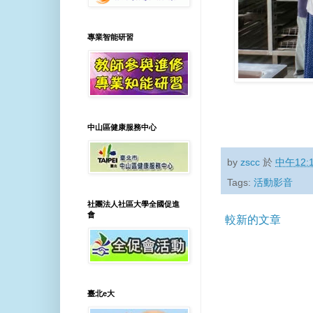
專業智能研習
中山區健康服務中心
by
zscc
於
中午12:
Tags:
活動影音
社團法人社區大學全國促進
會
較新的文章
臺北e大