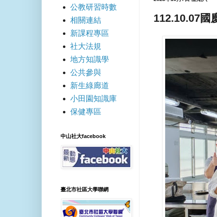
公教研習時數
112.10.
相關連結
新課程專區
社大法規
地方知識學
公共參與
新生綠廊道
小田園知識庫
保健專區
中山社大facebook
臺北市社區大學聯網