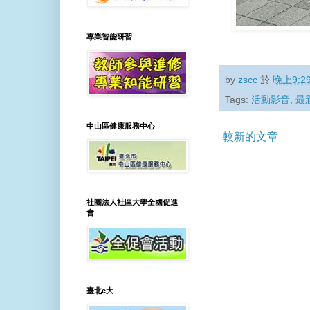
專業智能研習
by
zscc
於
晚上9:2
Tags:
活動影音
,
最
中山區健康服務中心
較新的文章
社團法人社區大學全國促進
會
臺北e大