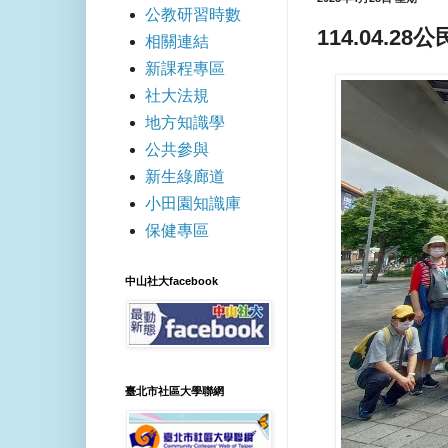
公教研習時數
114.04.
相關連結
新課程專區
社大法規
地方知識學
公共參與
新生綠廊道
小田園知識庫
保健專區
中山社大facebook
臺北市社區大學聯網