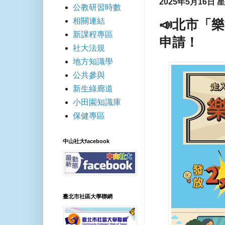
2025年5月16日 
公教研習時數
相關連結
📣北市「
新課程專區
申請！
社大法規
地方知識學
公共參與
新生綠廊道
小田園知識庫
保健專區
中山社大facebook
臺北市社區大學聯網