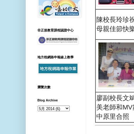
陳校長玲珍
母親佳節快
非正規教育課程認證中心
地方稅網路申報線上教學
瀏覽次數
廖副校長文
Blog Archive
美老師和MV
中原里合照