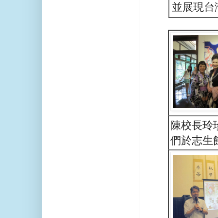
並展現台
陳校長玲
們於志生