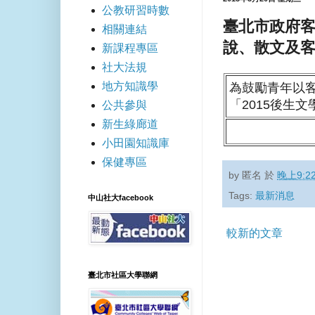
公教研習時數
臺北市政府客
相關連結
說、散文及
新課程專區
社大法規
地方知識學
為鼓勵青年以
「2015後生
公共參與
新生綠廊道
小田園知識庫
保健專區
by
匿名
於
晚上9:2
Tags:
最新消息
中山社大facebook
較新的文章
臺北市社區大學聯網